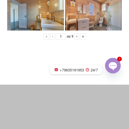
«
‹
из
9
›
»
1
+79635191953
24/7
OPEN
CHATY
Русская баня на дровах с
каменкой