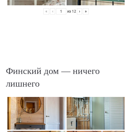
«
‹
из
12
›
»
Финский дом — ничего
лишнего