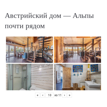
Австрийский дом — Альпы
почти рядом
«
‹
из
11
›
»