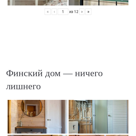
«
‹
из
12
›
»
Финский дом — ничего
лишнего