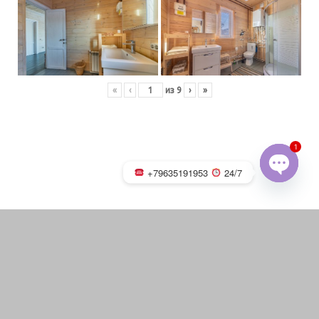
«
‹
из
9
›
»
1
+79635191953
24/7
OPEN
CHATY
Русская баня на дровах с
каменкой