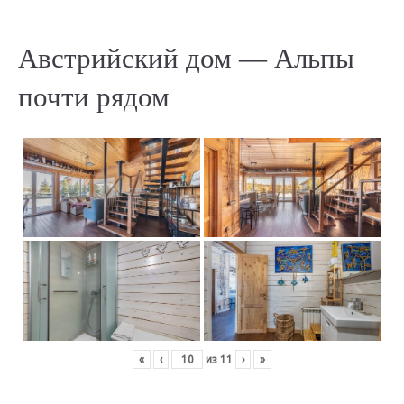
Австрийский дом — Альпы
почти рядом
«
‹
из
11
›
»