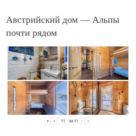
Австрийский дом — Альпы
почти рядом
«
‹
из
11
›
»