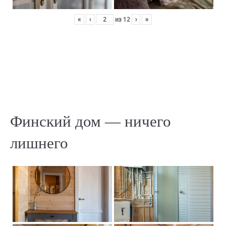
«
‹
из
12
›
»
Финский дом — ничего
лишнего