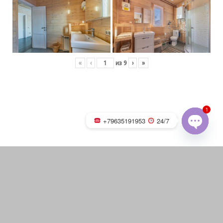
«
‹
из
9
›
»
1
+79635191953
24/7
OPEN
CHATY
Русская баня на дровах с
каменкой