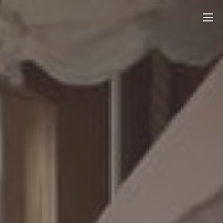
Перейти
ОТКРЫТО БРОНИРОВАНИЕ НА
ЛЕТО
!!! Успейте
забронировать месяц целиком! При бронировании 3
Гостевой комплекс HolidayThree
к
ночей на выходные
баня
в субботу
включена в цену
!
содержимому
Забронировать