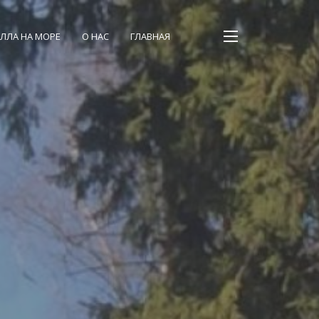
чей на выходные
баня
в субботу
включена в цену
!
ЛЛА НА МОРЕ
О НАС
ГЛАВНАЯ