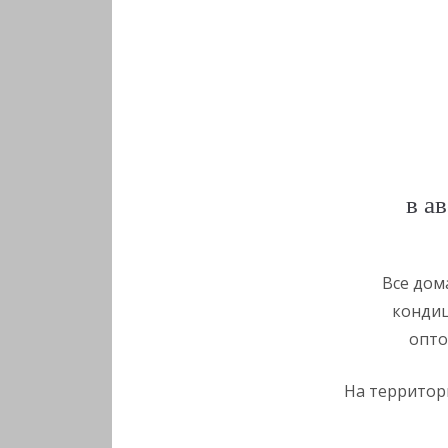
в а
Все дом
кондиц
опто
На территори