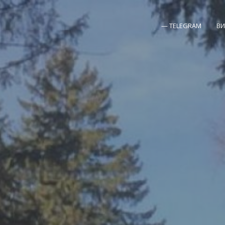
 забронировать месяц целиком! При бронировании 3 но
Забронировать
— TELEGRAM
ВИ