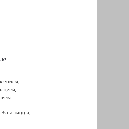
ле +
плением,
ацией,
нием.
леба и пиццы,