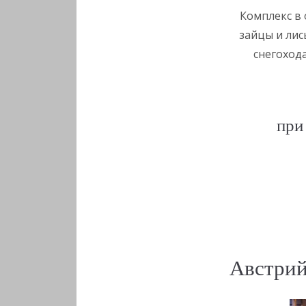
Комплекс в 
зайцы и лис
снегохода
при
Австрий