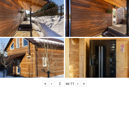
«
‹
из
11
›
»