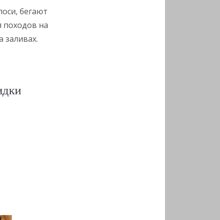
лоси, бегают
я походов на
а заливах.
идки