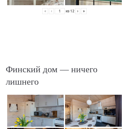
«
‹
из
12
›
»
Финский дом — ничего
лишнего