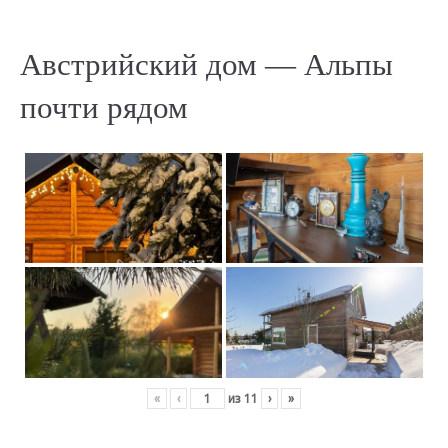
Австрийский дом — Альпы
почти рядом
«
‹
из
11
›
»