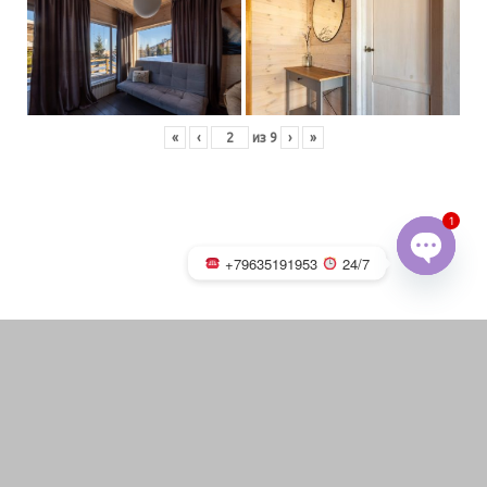
«
‹
из
9
›
»
1
+79635191953
24/7
OPEN
CHATY
Русская баня на дровах с
каменкой