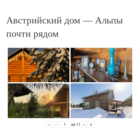
Австрийский дом — Альпы
почти рядом
«
‹
из
11
›
»