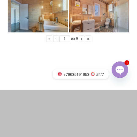
«
‹
из
9
›
»
1
+79635191953
24/7
OPEN
CHATY
Русская баня на дровах с
каменкой