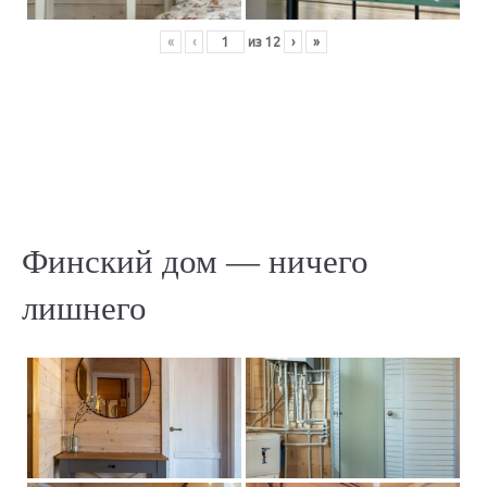
«
‹
из
12
›
»
Финский дом — ничего
лишнего