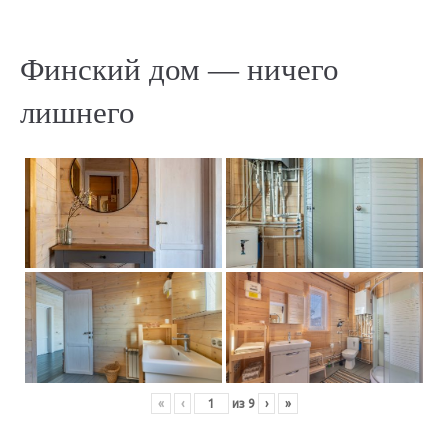
Финский дом — ничего
лишнего
«
‹
из
9
›
»