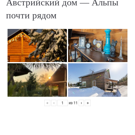
Австрийский дом — Альпы
почти рядом
«
‹
из
11
›
»