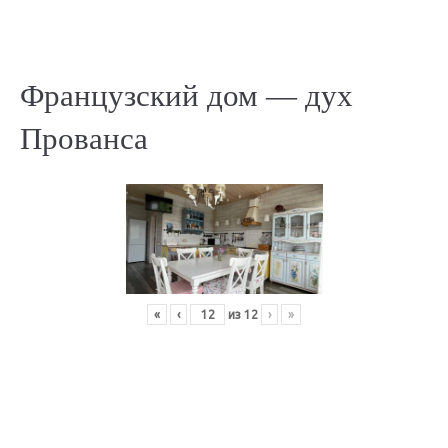
Французский дом — дух
Прованса
«
‹
из
12
›
»