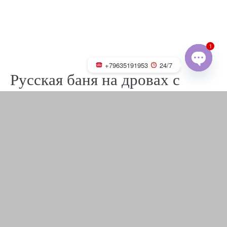
1
+79635191953
24/7
Русская баня на дровах с
OPEN
CHATY
каменкой