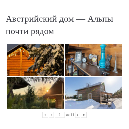
Австрийский дом — Альпы
почти рядом
«
‹
из
11
›
»