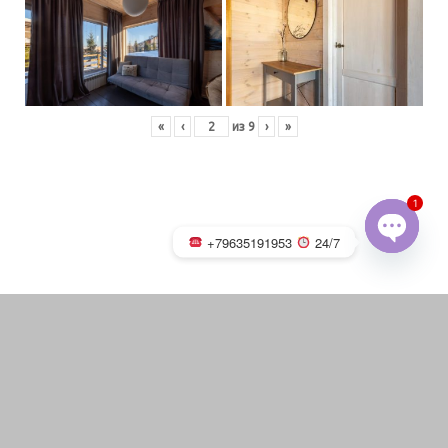
«
‹
из
9
›
»
1
+79635191953
24/7
OPEN
CHATY
Русская баня на дровах с
каменкой