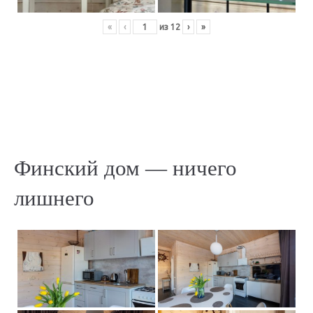
«
‹
из
12
›
»
Финский дом — ничего
лишнего