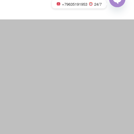
+79635191953
24/7
OPEN
CHATY
Русская баня на дровах с
каменкой
«
‹
из
7
›
»