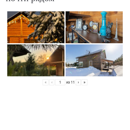
«
‹
из
11
›
»