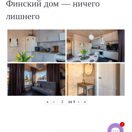
Финский дом — ничего
лишнего
«
‹
из
9
›
»
1