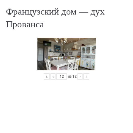
Французский дом — дух
Прованса
«
‹
из
12
›
»