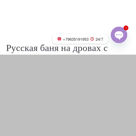
1
+79635191953
24/7
Русская баня на дровах с
OPEN
CHATY
каменкой