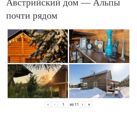
Австрийский дом — Альпы
почти рядом
«
‹
из
11
›
»