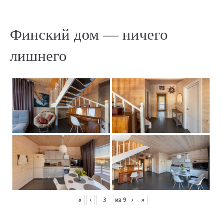
Финский дом — ничего
лишнего
«
‹
из
9
›
»