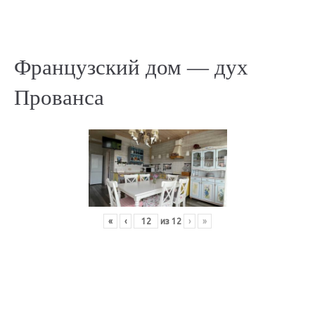
Французский дом — дух
Прованса
«
‹
из
12
›
»