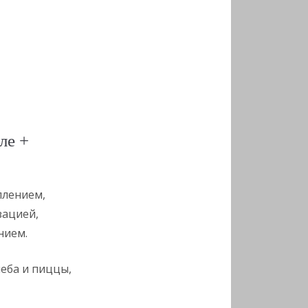
ле +
плением,
ацией,
нием.
леба и пиццы,