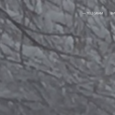
 забронировать месяц целиком! При бронировании 3 но
Забронировать
— TELEGRAM
ВИ