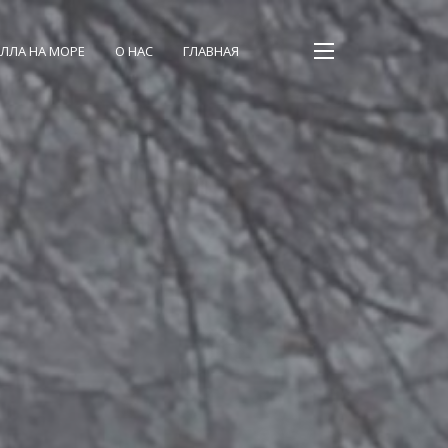
чей на выходные
баня
в субботу
включена в цену
!
ЛЛА НА МОРЕ
О НАС
ГЛАВНАЯ