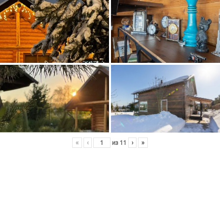
«
‹
из
11
›
»