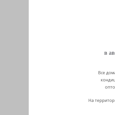
в а
Все дом
кондиц
опто
На территори