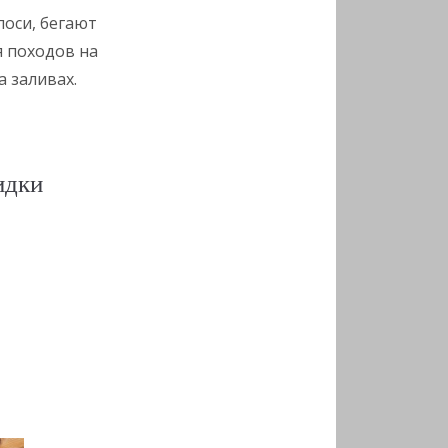
лоси, бегают
я походов на
а заливах.
идки