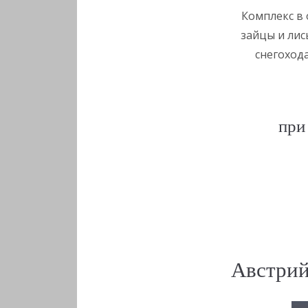
Комплекс в 
зайцы и лис
снегохода
при
Австрий