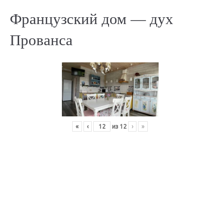
Французский дом — дух
Прованса
«
‹
из
12
›
»