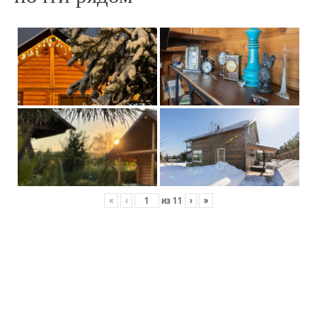
«
‹
из
11
›
»