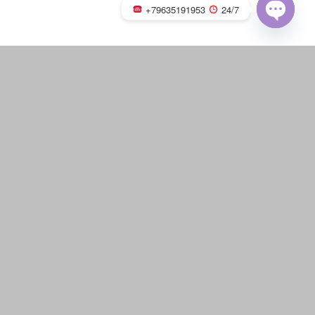
+79635191953
24/7
OPEN
CHATY
Русская баня на дровах с
каменкой
«
‹
из
7
›
»