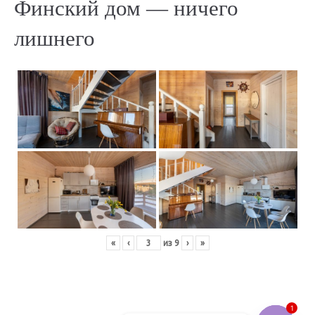
Финский дом — ничего
лишнего
«
‹
из
9
›
»
1