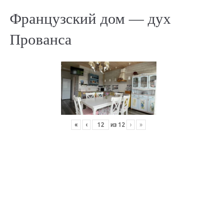
Французский дом — дух
Прованса
«
‹
из
12
›
»