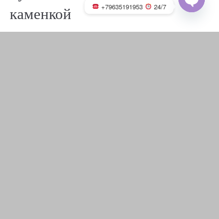
+79635191953
24/7
каменкой
OPEN
CHATY
«
‹
из
7
›
»