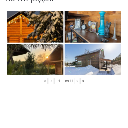
«
‹
из
11
›
»