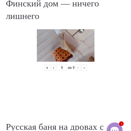
Финский дом — ничего
лишнего
«
‹
из
9
›
»
Русская баня на дровах с
1