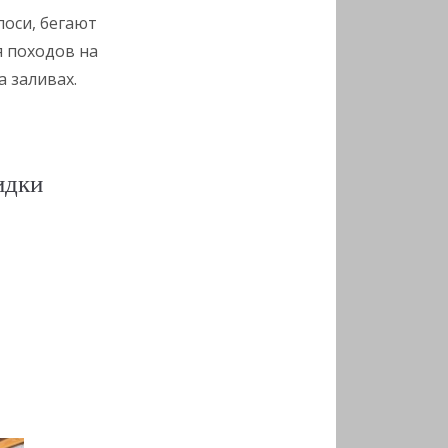
лоси, бегают
я походов на
а заливах.
идки