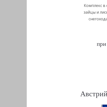
Комплекс в 
зайцы и лис
снегохода
при
Австрий