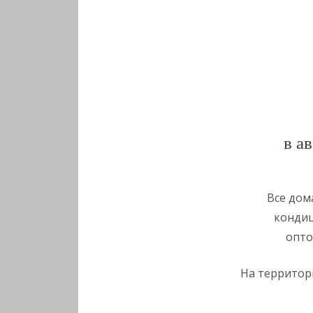
в а
Все дом
кондиц
опто
На территори