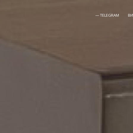
 забронировать месяц целиком! При бронировании 3 но
Забронировать
— TELEGRAM
ВИ