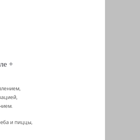
ле +
плением,
ацией,
нием.
леба и пиццы,