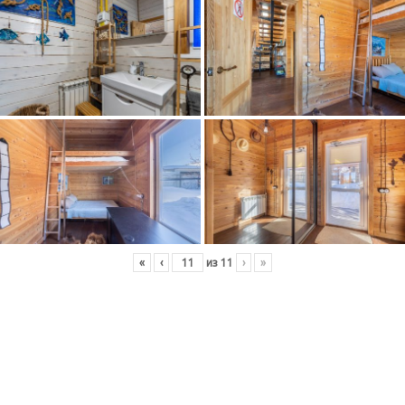
«
‹
из
11
›
»