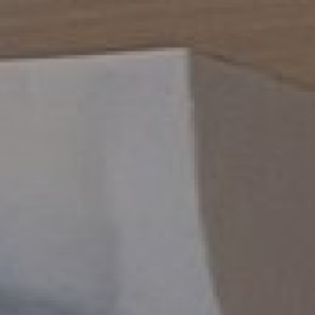
Перейти
ОТКРЫТО БРОНИРОВАНИЕ НА
ЛЕТО
!!! Успейте
к
Гостевой комплекс HolidayThree
содержимому