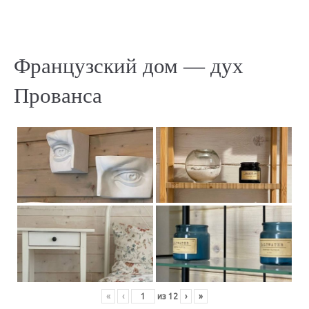
Французский дом — дух
Прованса
«
‹
из
12
›
»