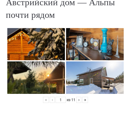
Австрийский дом — Альпы
почти рядом
«
‹
из
11
›
»