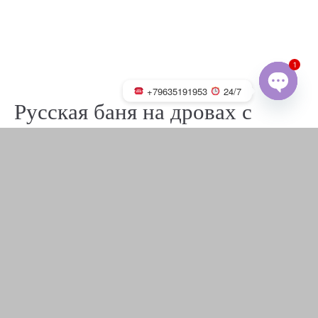
1
+79635191953
24/7
Русская баня на дровах с
OPEN
CHATY
каменкой