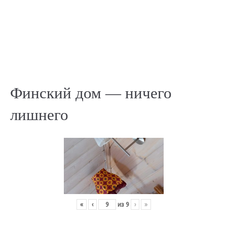
Финский дом — ничего
лишнего
«
‹
из
9
›
»