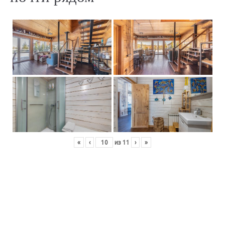
«
‹
из
11
›
»