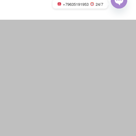
+79635191953
24/7
OPEN
CHATY
Русская баня на дровах с
каменкой
«
‹
из
7
›
»