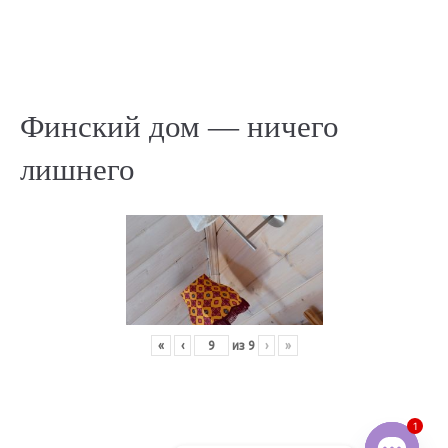
Финский дом — ничего
лишнего
«
‹
из
9
›
»
1