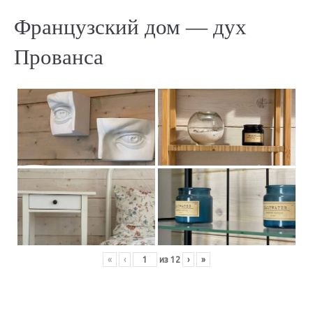
Французский дом — дух
Прованса
«
‹
из
12
›
»