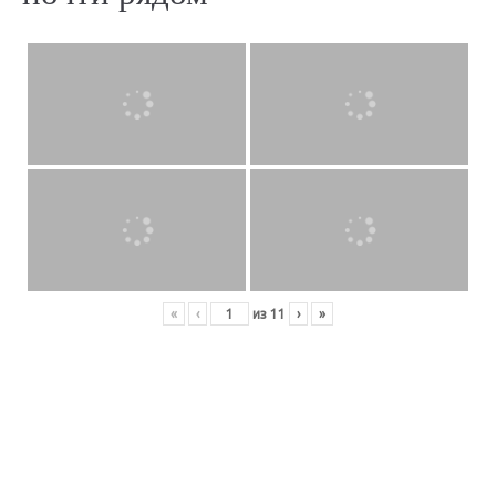
«
‹
из
11
›
»