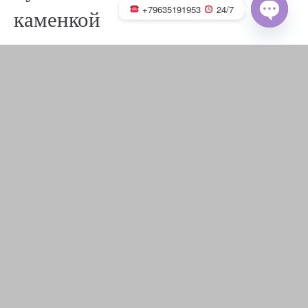
+79635191953
24/7
каменкой
OPEN
CHATY
«
‹
из
7
›
»