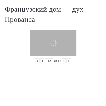
Французский дом — дух
Прованса
«
‹
из
12
›
»