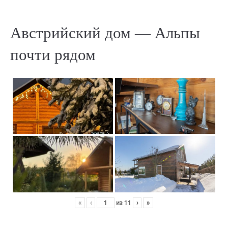
Австрийский дом — Альпы
почти рядом
«
‹
из
11
›
»