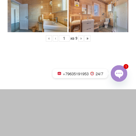
«
‹
из
9
›
»
1
+79635191953
24/7
OPEN
CHATY
Русская баня на дровах с
каменкой