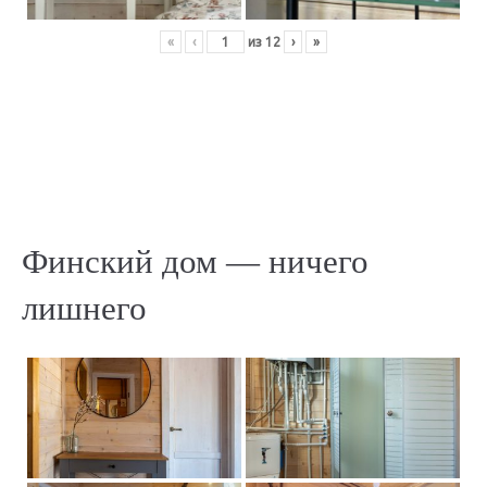
«
‹
из
12
›
»
Финский дом — ничего
лишнего