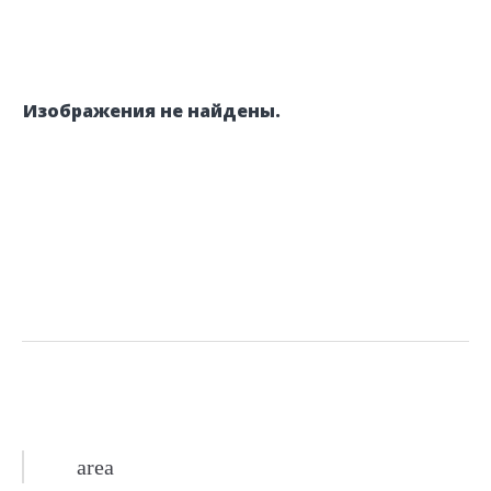
Изображения не найдены.
area
Навигация